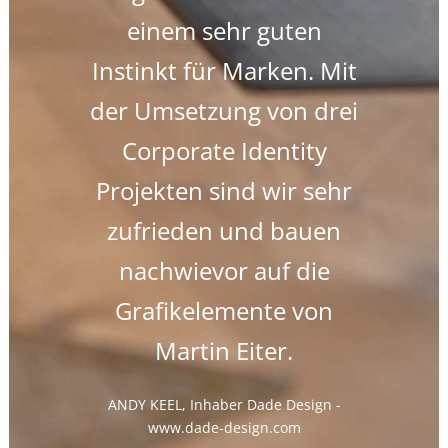
Partner!
einem sehr guten
mmer
Instinkt für Marken. Mit
MAG
f seine
der Umsetzung von drei
Geschä
Liftanl
tungen
Corporate Identity
Projekten sind wir sehr
zufrieden und bauen
 Leitung
nachwievor auf die
am
.westcam.at
Grafikelemente von
Martin Eiter.
ANDY KEEL, Inhaber Dade Design
-
www.dade-design.com